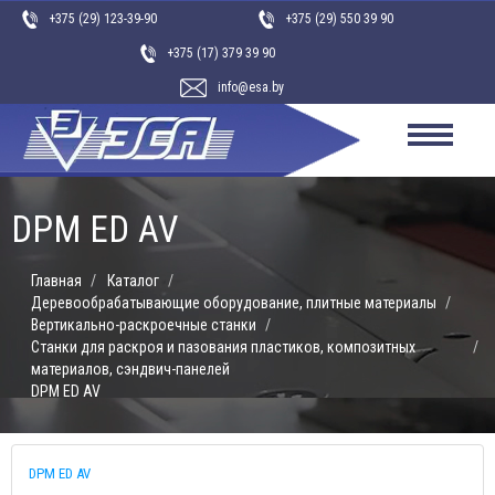
ЗАПАСНЫЕ ЧАСТИ
+375 (29) 123-39-90
+375 (29) 550 39 90
КОНТАКТЫ
+375 (17) 379 39 90
ИНСТРУМЕНТ
info@esa.by
КЛЕИ
DPM ED AV
Каталог
Деревообрабатывающие оборудование, плитные материалы
Вертикально-раскроечные станки
Станки для раскроя и пазования пластиков, композитных
материалов, сэндвич-панелей
DPM ED AV
DPM ED AV